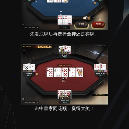
先看底牌后再选择全押还是弃牌。
击中皇家同花顺，赢得大奖！