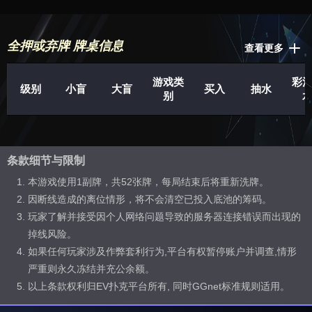
全押或弃牌 牌桌信息
查看更多
游戏类
彩
级别
小盲
大盲
买入
抽水
别
条款细节与限制
本游戏使用1副牌，共52张牌，每局结束后将重新洗牌。
因断线造成的离位情形，将不会清空已投入底池的筹码。
玩家了解并接受因个人网络问题导致的服务器连接错误而出现的
掉线风险。
如果任何玩家涉及作弊套利行为,平台有权暂停账户并调查,情形
严重则永久冻结并充公余额。
以上条款权利归EV扑克平台所有, 同时GGnet标准规则适用。