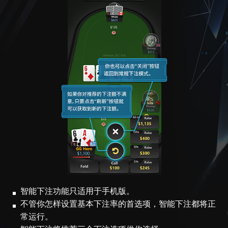
智能下注功能只适用于手机版。
不管你怎样设置基本下注率的首选项，智能下注都将正
常运行。