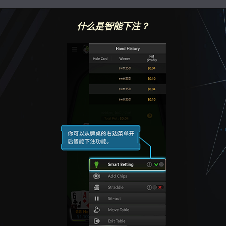
什么是智能下注？