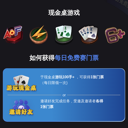
现金桌游戏
如何获得
每日免费赛门票
于现金桌
游玩100手+
，可获得
1张门票
（每日限领一次)
or
邀请好友完成任务 , 受邀及邀请者
各得
1张门票